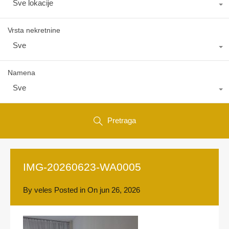
Sve lokacije
Vrsta nekretnine
Sve
Namena
Sve
Pretraga
IMG-20260623-WA0005
By
veles
Posted in On
jun 26, 2026