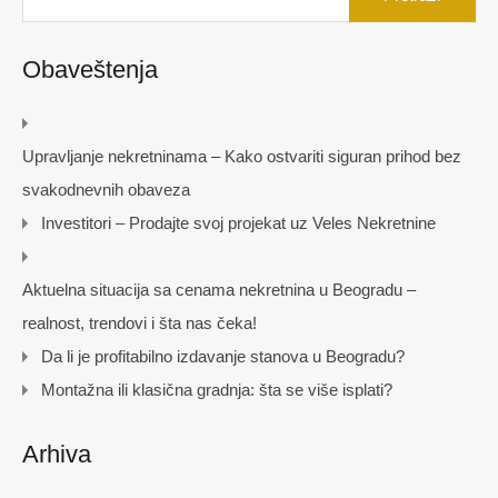
Obaveštenja
Upravljanje nekretninama – Kako ostvariti siguran prihod bez
svakodnevnih obaveza
Investitori – Prodajte svoj projekat uz Veles Nekretnine
Aktuelna situacija sa cenama nekretnina u Beogradu –
realnost, trendovi i šta nas čeka!
Da li je profitabilno izdavanje stanova u Beogradu?
Montažna ili klasična gradnja: šta se više isplati?
Arhiva