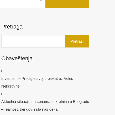
Pretraga
Pretraga
za:
Obaveštenja
Investitori – Prodajte svoj projekat uz Veles
Nekretnine
Aktuelna situacija sa cenama nekretnina u Beogradu
– realnost, trendovi i šta nas čeka!