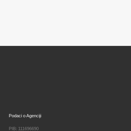
Podaci o Agenciji
PIB: 111696690