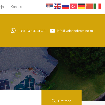
nja
Kontakt
jera
Upravljanje nekretninama
Obaveštenja
Kontakt
+381 64 137-0528
info@velesnekretnine.rs
Pretraga