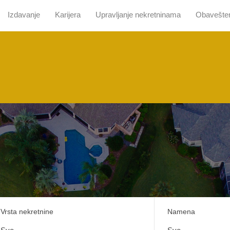
Izdavanje
Karijera
Upravljanje nekretninama
Obavešte
 nama
Pretraga sa mapom
Prodaja
Izdavanje
Kari
Vrsta nekretnine
Namena