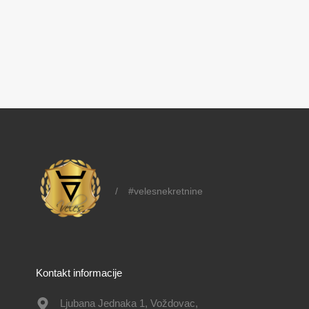
/
#velesnekretnine
Kontakt informacije
Ljubana Jednaka 1, Voždovac,