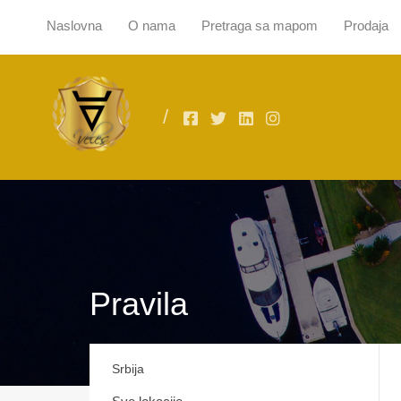
Naslovna
O nama
Pretraga sa mapom
Prodaja
Naslovna
O
Pravila
Srbija