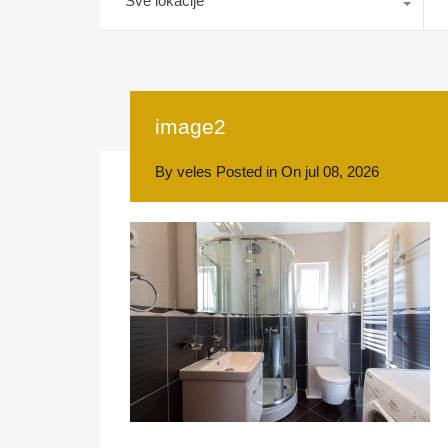
Sve lokacije
image2
By
veles
Posted in On
jul 08, 2026