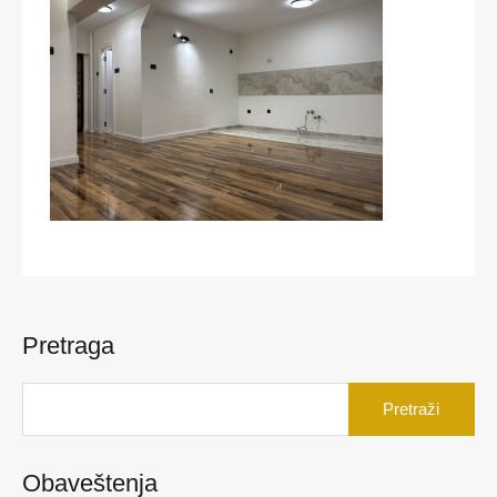
Pretraga
Pretraga
za:
Obaveštenja