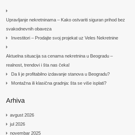
Upravljanje nekretninama – Kako ostvariti siguran prihod bez
svakodnevnih obaveza
Investitori – Prodajte svoj projekat uz Veles Nekretnine
Aktuelna situacija sa cenama nekretnina u Beogradu –
realnost, trendovi i šta nas čeka!
Da li je profitabilno izdavanje stanova u Beogradu?
Montažna ili klasična gradnja: šta se više isplati?
Arhiva
avgust 2026
jul 2026
novembar 2025