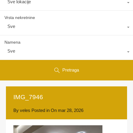
Sve lokacije
Vrsta nekretnine
Sve
Namena
Sve
Pretraga
IMG_7946
By
veles
Posted in On
mar 28, 2026