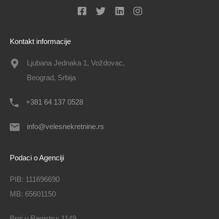
Kontakt informacije
Ljubana Jednaka 1, Voždovac,
Beograd, Srbija
+381 64 137 0528
info@velesnekretnine.rs
Podaci o Agenciji
PIB: 111696690
MB: 65601150
Broj u Registru: 1149