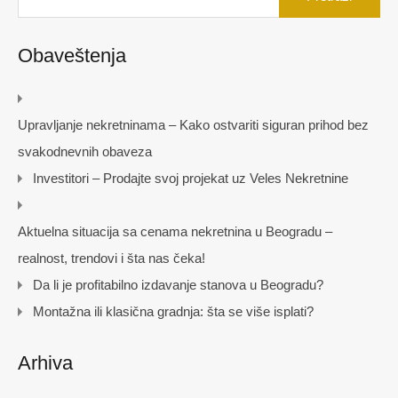
Obaveštenja
Upravljanje nekretninama – Kako ostvariti siguran prihod bez
svakodnevnih obaveza
Investitori – Prodajte svoj projekat uz Veles Nekretnine
Aktuelna situacija sa cenama nekretnina u Beogradu –
realnost, trendovi i šta nas čeka!
Da li je profitabilno izdavanje stanova u Beogradu?
Montažna ili klasična gradnja: šta se više isplati?
Arhiva