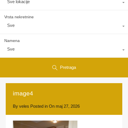
Sve lokacije
Vrsta nekretnine
Sve
Namena
Sve
Pretraga
image4
By
veles
Posted in On
maj 27, 2026