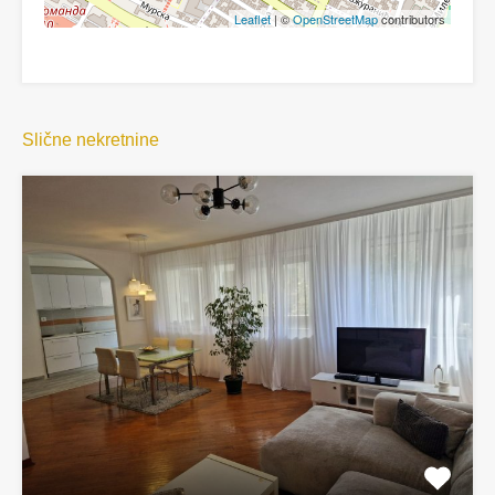
Leaflet
| ©
OpenStreetMap
contributors
Slične nekretnine