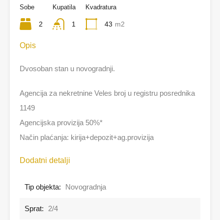
Sobe
Kupatila
Kvadratura
2
1
43
m2
Opis
Dvosoban stan u novogradnji.
Agencija za nekretnine Veles broj u registru posrednika
1149
Agencijska provizija 50%*
Način plaćanja: kirija+depozit+ag.provizija
Dodatni detalji
Tip objekta:
Novogradnja
Sprat:
2/4