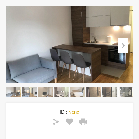
ID :
None