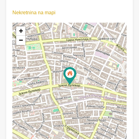
Nekretnina na mapi
+
−