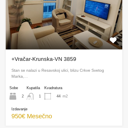
+Vračar-Krunska-VN 3859
Stan se nalazi u Resavskoj ulici, blizu Crkve Svetog
Marka,…
Sobe
Kupatila
Kvadratura
2
44
m2
1
Izdavanje
950€ Mesečno