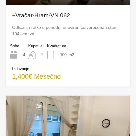
+Vračar-Hram-VN 062
Odličan, i retko u ponudi, renoviran četvorosoban stan,
104kvm, za…
Sobe
Kupatila
Kvadratura
4
100
m2
2
Izdavanje
1,400€ Mesečno