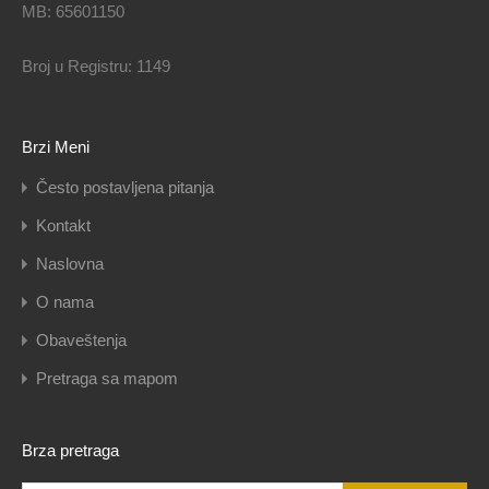
MB: 65601150
Broj u Registru: 1149
Brzi Meni
Često postavljena pitanja
Kontakt
Naslovna
O nama
Obaveštenja
Pretraga sa mapom
Brza pretraga