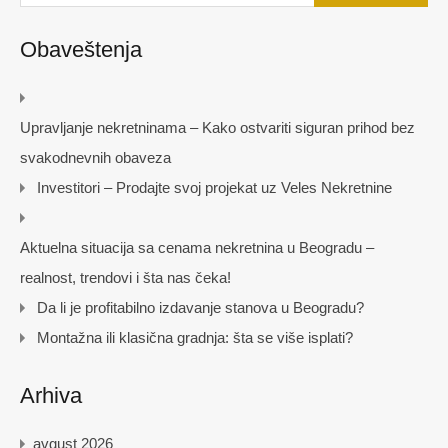
Obaveštenja
Upravljanje nekretninama – Kako ostvariti siguran prihod bez
svakodnevnih obaveza
Investitori – Prodajte svoj projekat uz Veles Nekretnine
Aktuelna situacija sa cenama nekretnina u Beogradu –
realnost, trendovi i šta nas čeka!
Da li je profitabilno izdavanje stanova u Beogradu?
Montažna ili klasična gradnja: šta se više isplati?
Arhiva
avgust 2026