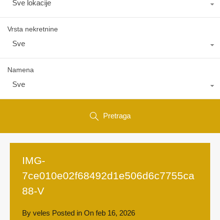
Sve lokacije
Vrsta nekretnine
Sve
Namena
Sve
Pretraga
IMG-
7ce010e02f68492d1e506d6c7755ca
88-V
By
veles
Posted in On
feb 16, 2026