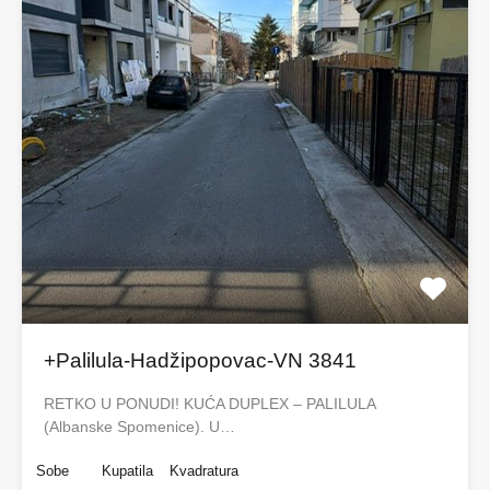
+Palilula-Hadžipopovac-VN 3841
RETKO U PONUDI! KUĆA DUPLEX – PALILULA
(Albanske Spomenice). U…
Sobe
Kupatila
Kvadratura