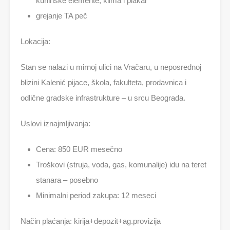
kuhinske elemente, klima i plakar
grejanje TA peč
Lokacija:
Stan se nalazi u mirnoj ulici na Vračaru, u neposrednoj
blizini Kalenić pijace, škola, fakulteta, prodavnica i
odlične gradske infrastrukture – u srcu Beograda.
Uslovi iznajmljivanja:
Cena: 850 EUR mesečno
Troškovi (struja, voda, gas, komunalije) idu na teret
stanara – posebno
Minimalni period zakupa: 12 meseci
Način plaćanja: kirija+depozit+ag.provizija