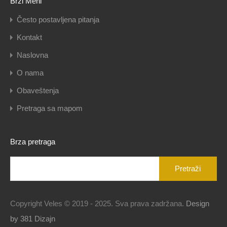
Brzi Meni
Često postavljena pitanja
Kontakt
Naslovna
O nama
Obaveštenja
Pretraga sa mapom
Brza pretraga
Pretraga
za:
Copyright Veles © 2019 - 2025. Sva prava zadržana.
Design
by 381 Dizajn