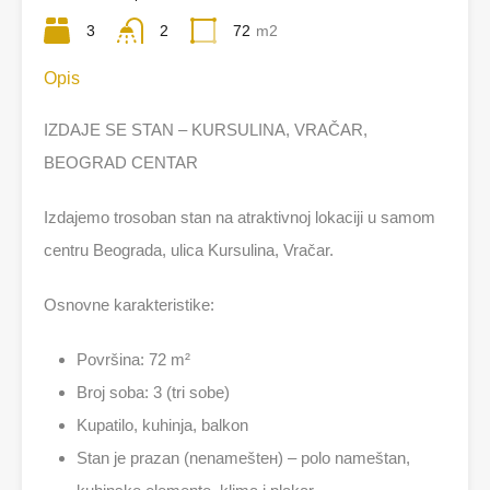
3
2
72
m2
Opis
IZDAJE SE STAN – KURSULINA, VRAČAR,
BEOGRAD CENTAR
Izdajemo trosoban stan na atraktivnoj lokaciji u samom
centru Beograda, ulica Kursulina, Vračar.
Osnovne karakteristike:
Površina: 72 m²
Broj soba: 3 (tri sobe)
Kupatilo, kuhinja, balkon
Stan je prazan (nenameštен) – polo nameštan,