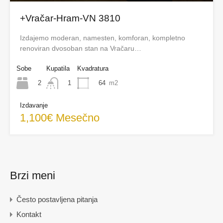
+Vračar-Hram-VN 3810
Izdajemo moderan, namesten, komforan, kompletno
renoviran dvosoban stan na Vračaru…
Sobe
Kupatila
Kvadratura
2
64
m2
1
Izdavanje
1,100€ Mesečno
Brzi meni
Često postavljena pitanja
Kontakt