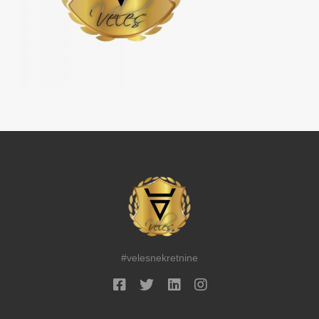
#velesnekretnine