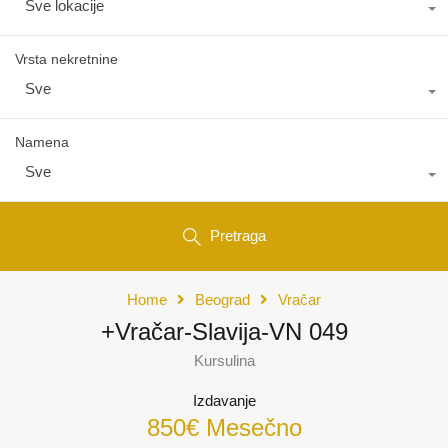
Sve lokacije
Vrsta nekretnine
Sve
Namena
Sve
Pretraga
Home
Beograd
Vračar
+Vračar-Slavija-VN 049
Kursulina
Izdavanje
850€ Mesečno