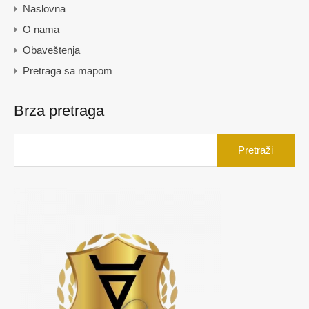
Naslovna
O nama
Obaveštenja
Pretraga sa mapom
Brza pretraga
Pretraga
za: