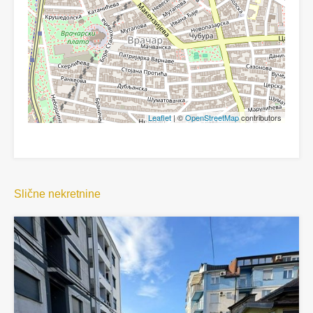
Leaflet
| ©
OpenStreetMap
contributors
Slične nekretnine