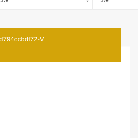
Sve
Sve
d794ccbdf72-V