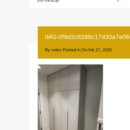
Sve lokacije
IMG-0f9d2c8288c17d30a7e06
By
veles
Posted in On
feb 17, 2026