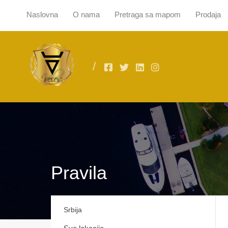
Naslovna
O nama
Pretraga sa mapom
Prodaja
Naslovna
O
Pravila
Srbija