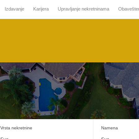
Izdavanje
Karijera
Upravljanje nekretninama
Obavešte
 nama
Pretraga sa mapom
Prodaja
Izdavanje
Kari
Vrsta nekretnine
Namena