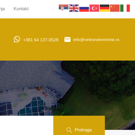
nja
Kontakt
jera
Upravljanje nekretninama
Obaveštenja
Kontakt
+381 64 137-0528
info@velesnekretnine.rs
Pretraga