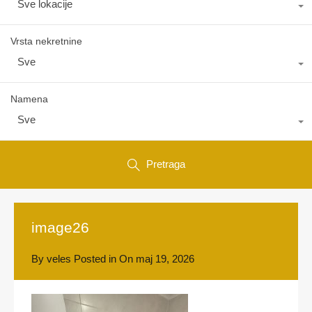
Sve lokacije
Vrsta nekretnine
Sve
Namena
Sve
Pretraga
image26
By
veles
Posted in On
maj 19, 2026