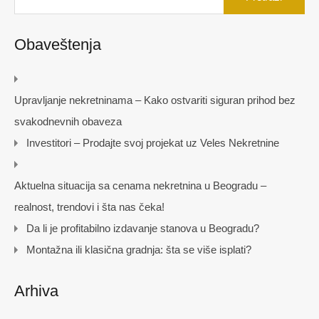
Obaveštenja
Upravljanje nekretninama – Kako ostvariti siguran prihod bez
svakodnevnih obaveza
Investitori – Prodajte svoj projekat uz Veles Nekretnine
Aktuelna situacija sa cenama nekretnina u Beogradu –
realnost, trendovi i šta nas čeka!
Da li je profitabilno izdavanje stanova u Beogradu?
Montažna ili klasična gradnja: šta se više isplati?
Arhiva