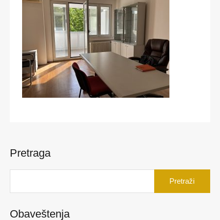
Pretraga
Pretraga
za:
Obaveštenja