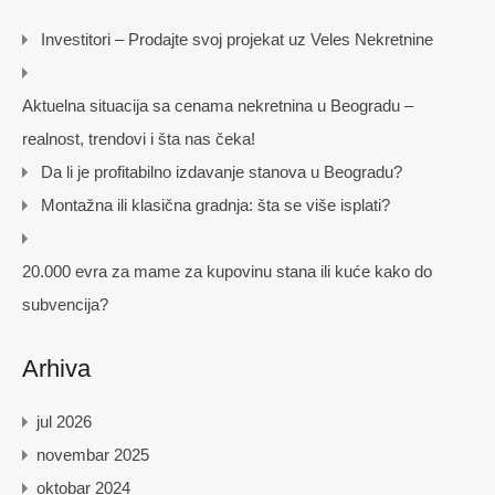
Investitori – Prodajte svoj projekat uz Veles Nekretnine
Aktuelna situacija sa cenama nekretnina u Beogradu –
realnost, trendovi i šta nas čeka!
Da li je profitabilno izdavanje stanova u Beogradu?
Montažna ili klasična gradnja: šta se više isplati?
20.000 evra za mame za kupovinu stana ili kuće kako do
subvencija?
Arhiva
jul 2026
novembar 2025
oktobar 2024