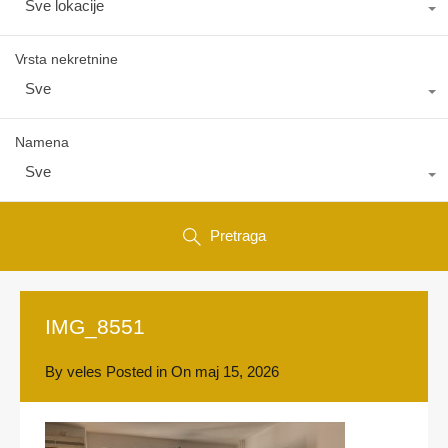
Sve lokacije
Vrsta nekretnine
Sve
Namena
Sve
Pretraga
IMG_8551
By
veles
Posted in On
maj 15, 2026