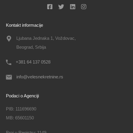
Kontakt informacije
Ljubana Jednaka 1, Voždovac,
Beograd, Srbija
+381 64 137 0528
info@velesnekretnine.rs
Podaci o Agenciji
PIB: 111696690
MB: 65601150
Broj u Registru: 1149