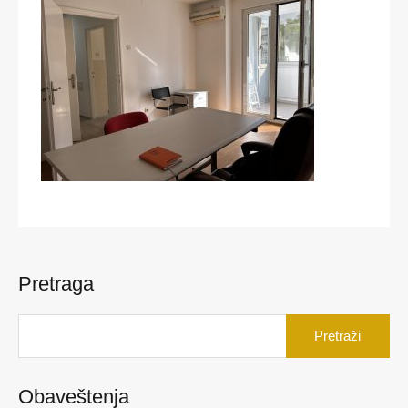
Pretraga
Pretraga
za:
Obaveštenja