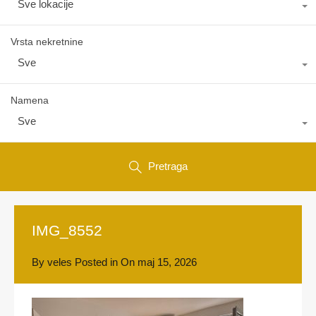
Sve lokacije
Vrsta nekretnine
Sve
Namena
Sve
Pretraga
IMG_8552
By
veles
Posted in On
maj 15, 2026