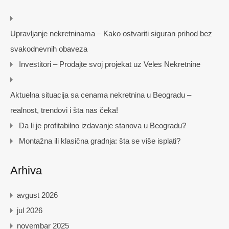
Upravljanje nekretninama – Kako ostvariti siguran prihod bez
svakodnevnih obaveza
Investitori – Prodajte svoj projekat uz Veles Nekretnine
Aktuelna situacija sa cenama nekretnina u Beogradu –
realnost, trendovi i šta nas čeka!
Da li je profitabilno izdavanje stanova u Beogradu?
Montažna ili klasična gradnja: šta se više isplati?
Arhiva
avgust 2026
jul 2026
novembar 2025