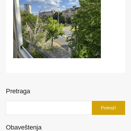
Pretraga
Pretraga
za:
Obaveštenja