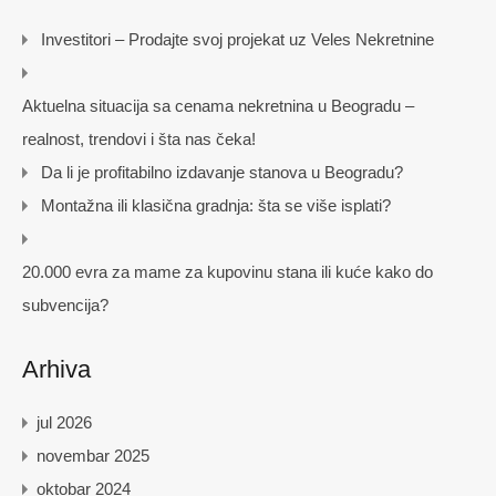
Investitori – Prodajte svoj projekat uz Veles Nekretnine
Aktuelna situacija sa cenama nekretnina u Beogradu –
realnost, trendovi i šta nas čeka!
Da li je profitabilno izdavanje stanova u Beogradu?
Montažna ili klasična gradnja: šta se više isplati?
20.000 evra za mame za kupovinu stana ili kuće kako do
subvencija?
Arhiva
jul 2026
novembar 2025
oktobar 2024