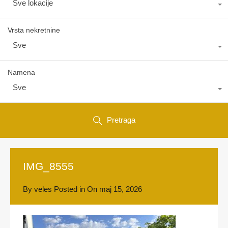
Sve lokacije
Vrsta nekretnine
Sve
Namena
Sve
Pretraga
IMG_8555
By
veles
Posted in On
maj 15, 2026