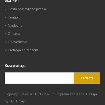
Brzi Meni
Često postavljena pitanja
Kontakt
Naslovna
O nama
Obaveštenja
Pretraga sa mapom
Brza pretraga
Pretraga
za:
Copyright Veles © 2019 - 2025. Sva prava zadržana.
Design
by 381 Dizajn