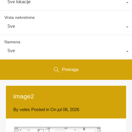
Sve lokacije
Vrsta nekretnine
Sve
Namena
Sve
Pretraga
image2
By
veles
Posted in On
jul 08, 2026