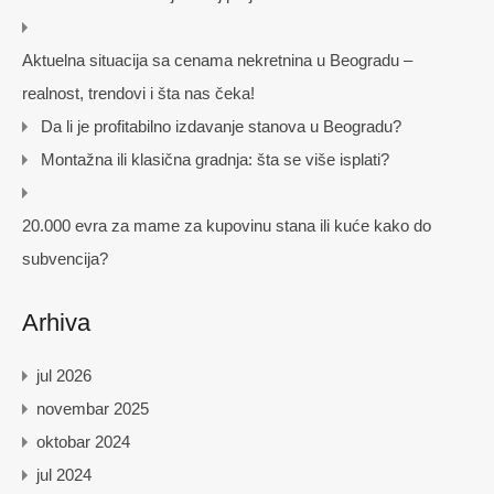
Aktuelna situacija sa cenama nekretnina u Beogradu –
realnost, trendovi i šta nas čeka!
Da li je profitabilno izdavanje stanova u Beogradu?
Montažna ili klasična gradnja: šta se više isplati?
20.000 evra za mame za kupovinu stana ili kuće kako do
subvencija?
Arhiva
jul 2026
novembar 2025
oktobar 2024
jul 2024