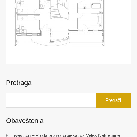
Pretraga
Pretraga
za:
Obaveštenja
Investitori – Prodajte svoj projekat uz Veles Nekretnine