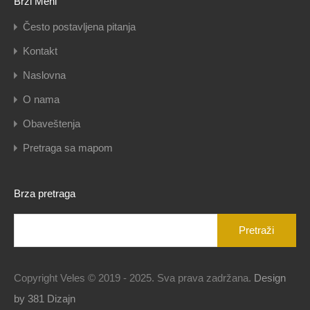
Brzi Meni
Često postavljena pitanja
Kontakt
Naslovna
O nama
Obaveštenja
Pretraga sa mapom
Brza pretraga
Pretraga
za:
Copyright Veles © 2019 - 2025. Sva prava zadržana.
Design
by 381 Dizajn