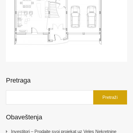
Pretraga
Pretraga
za:
Obaveštenja
Investitori – Prodajte svoj projekat uz Veles Nekretnine