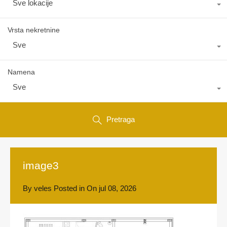
Sve lokacije
Vrsta nekretnine
Sve
Namena
Sve
Pretraga
image3
By
veles
Posted in On
jul 08, 2026