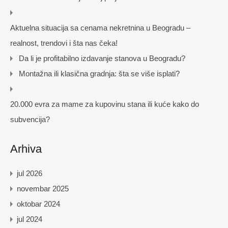
Aktuelna situacija sa cenama nekretnina u Beogradu –
realnost, trendovi i šta nas čeka!
Da li je profitabilno izdavanje stanova u Beogradu?
Montažna ili klasična gradnja: šta se više isplati?
20.000 evra za mame za kupovinu stana ili kuće kako do
subvencija?
Arhiva
jul 2026
novembar 2025
oktobar 2024
jul 2024