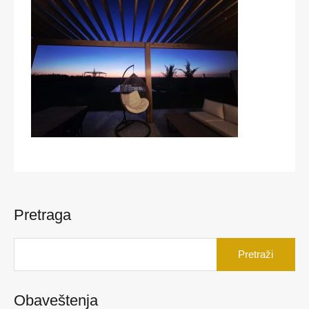
Pretraga
Pretraga
za:
Obaveštenja