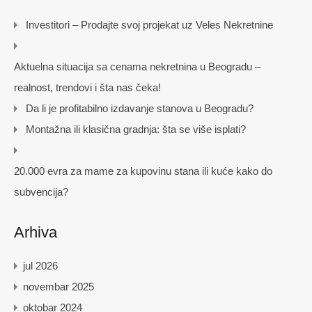
Investitori – Prodajte svoj projekat uz Veles Nekretnine
Aktuelna situacija sa cenama nekretnina u Beogradu –
realnost, trendovi i šta nas čeka!
Da li je profitabilno izdavanje stanova u Beogradu?
Montažna ili klasična gradnja: šta se više isplati?
20.000 evra za mame za kupovinu stana ili kuće kako do
subvencija?
Arhiva
jul 2026
novembar 2025
oktobar 2024