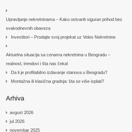
Upravljanje nekretninama – Kako ostvariti siguran prihod bez
svakodnevnih obaveza
Investitori – Prodajte svoj projekat uz Veles Nekretnine
Aktuelna situacija sa cenama nekretnina u Beogradu –
realnost, trendovi i šta nas čeka!
Da li je profitabilno izdavanje stanova u Beogradu?
Montažna ili klasična gradnja: šta se više isplati?
Arhiva
avgust 2026
jul 2026
novembar 2025