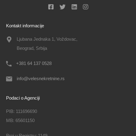
Kontakt informacije
Ljubana Jednaka 1, Voždovac,
Beograd, Srbija
+381 64 137 0528
info@velesnekretnine.rs
Podaci o Agenciji
PIB: 111696690
MB: 65601150
Broj u Registru: 1149