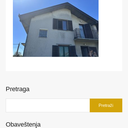
Pretraga
Pretraga
za:
Obaveštenja