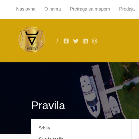
Naslovna
O nama
Pretraga sa mapom
Prodaja
Naslovna
O
Pravila
Srbija