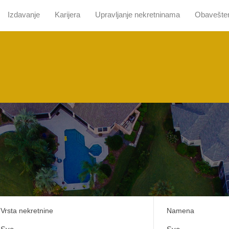
Izdavanje
Karijera
Upravljanje nekretninama
Obavešte
 nama
Pretraga sa mapom
Prodaja
Izdavanje
Kari
Vrsta nekretnine
Namena