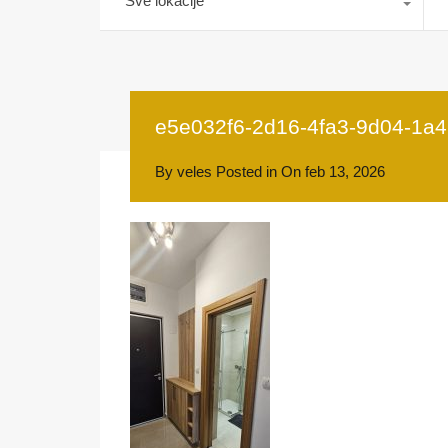
Sve lokacije
e5e032f6-2d16-4fa3-9d04-1a
By
veles
Posted in On
feb 13, 2026