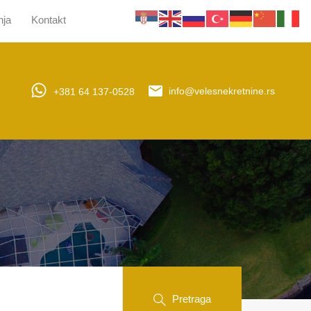
nja
Kontakt
jera
Upravljanje nekretninama
Obaveštenja
Kontakt
+381 64 137-0528
info@velesnekretnine.rs
Pretraga