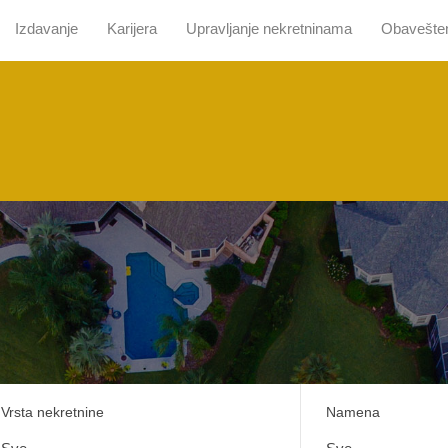
Izdavanje
Karijera
Upravljanje nekretninama
Obavešte
 nama
Pretraga sa mapom
Prodaja
Izdavanje
Kari
Vrsta nekretnine
Namena