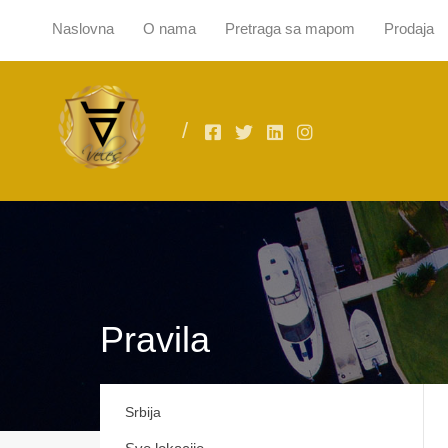
Naslovna
O nama
Pretraga sa mapom
Prodaja
Naslovna
O
Pravila
Srbija