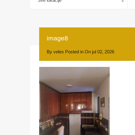
Sve lokacije
image8
By
veles
Posted in On
jul 02, 2026