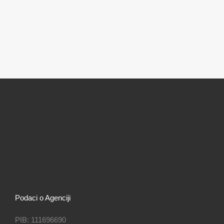
Podaci o Agenciji
PIB: 111696690