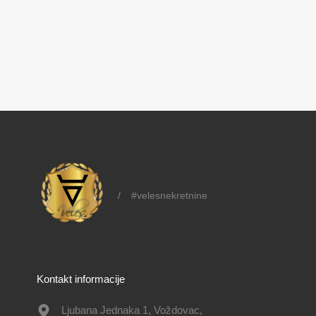
/
#velesnekretnine
Kontakt informacije
Ljubana Jednaka 1, Voždovac,