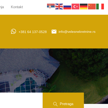
nja
Kontakt
jera
Upravljanje nekretninama
Obaveštenja
Kontakt
+381 64 137-0528
info@velesnekretnine.rs
Pretraga