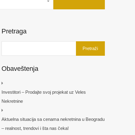
Pretraga
Pretraga
za:
Obaveštenja
Investitori – Prodajte svoj projekat uz Veles
Nekretnine
Aktuelna situacija sa cenama nekretnina u Beogradu
– realnost, trendovi i šta nas čeka!