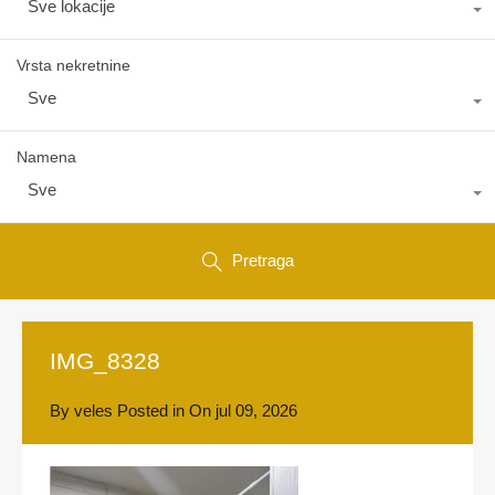
Sve lokacije
Vrsta nekretnine
Sve
Namena
Sve
Pretraga
IMG_8328
By
veles
Posted in On
jul 09, 2026