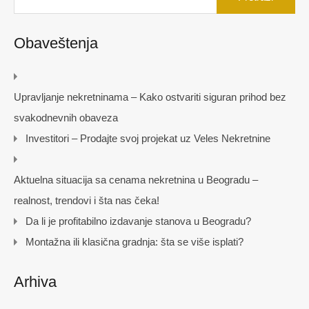
Obaveštenja
Upravljanje nekretninama – Kako ostvariti siguran prihod bez
svakodnevnih obaveza
Investitori – Prodajte svoj projekat uz Veles Nekretnine
Aktuelna situacija sa cenama nekretnina u Beogradu –
realnost, trendovi i šta nas čeka!
Da li je profitabilno izdavanje stanova u Beogradu?
Montažna ili klasična gradnja: šta se više isplati?
Arhiva